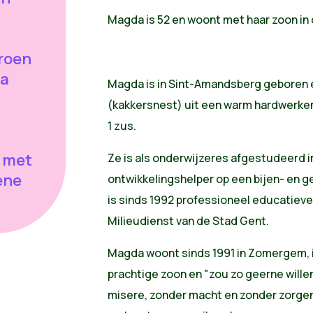
Magda is 52 en woont met haar zoon in 
roen
.a
Magda is in Sint-Amandsberg geboren 
(kakkersnest) uit een warm hardwerke
1 zus.
 met
Ze is als onderwijzeres afgestudeerd in 
ene
ontwikkelingshelper op een bijen- en g
is sinds 1992 professioneel educatiev
Milieudienst van de Stad Gent.
Magda woont sinds 1991 in Zomergem, 
prachtige zoon en "zou zo geerne wille
misere, zonder macht en zonder zorgen,