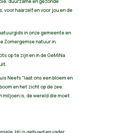
ooie, duurzame en gezonde
s, voor haarzelf en voor jou en de
 natuurgids in onze gemeente en
de Zomergemse natuur in.
s op te zijn en in de GeMiNa
it.
uis Neefs "laat ons een bloem en
 boom en het zicht op de zee.
 miljoen is, de wereld die moet
onsele. Hij is gehuwd en vader