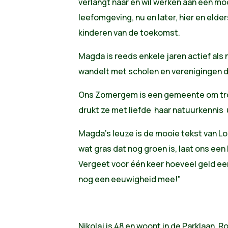
verlangt naar en wil werken aan een m
leefomgeving, nu en later, hier en elder
kinderen van de toekomst.
Magda is reeds enkele jaren actief als
wandelt met scholen en verenigingen 
Ons Zomergem is een gemeente om trot
drukt ze met liefde haar natuurkennis u
Magda's leuze is de mooie tekst van Lo
wat gras dat nog groen is, laat ons een
Vergeet voor één keer hoeveel geld een
nog een eeuwigheid mee!"
Nikolaj is 48 en woont in de Parklaan, R