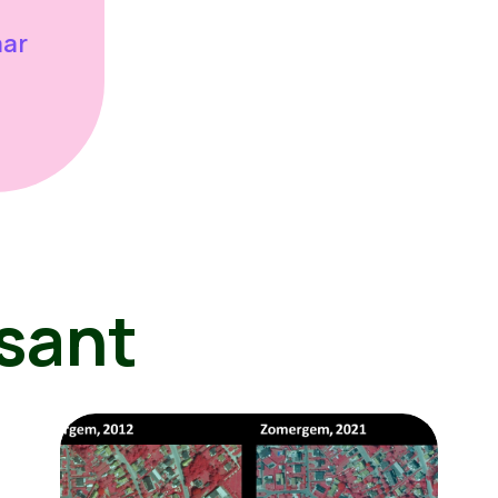
aar
sant