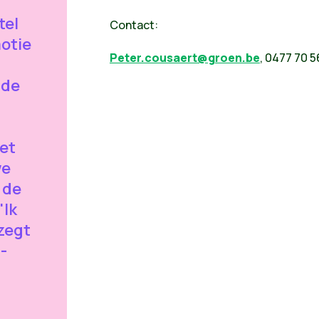
tel
Contact:
otie
Peter.cousaert@groen.be
, 0477 70 5
 de
et
we
 de
"Ik
 zegt
-