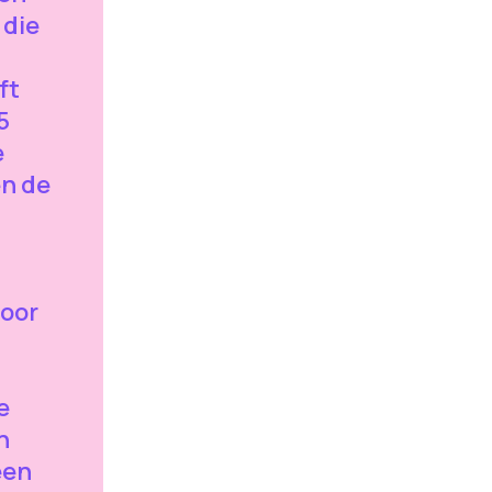
 die
ft
5
e
en de
voor
e
n
een