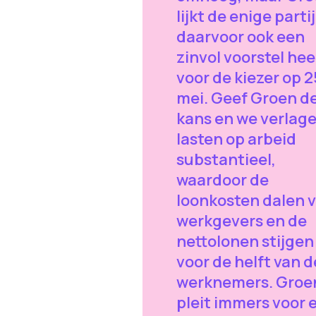
lijkt de enige partij
daarvoor ook een
zinvol voorstel hee
voor de kiezer op 2
mei. Geef Groen d
kans en we verlag
lasten op arbeid
substantieel,
waardoor de
loonkosten dalen 
werkgevers en de
nettolonen stijgen
voor de helft van d
werknemers. Groe
pleit immers voor 