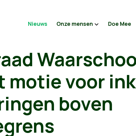
Nieuws
Onze mensen
Doe Mee
aad Waarschoo
t motie voor i
eringen boven
egrens