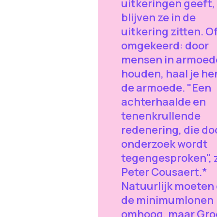
uitkeringen geeft,
blijven ze in de
uitkering zitten. O
omgekeerd: door
mensen in armoed
houden, haal je he
de armoede. "Een
achterhaalde en
tenenkrullende
redenering, die do
onderzoek wordt
tegengesproken", 
Peter Cousaert.*
Natuurlijk moeten
de minimumlonen
omhoog, maar Gro