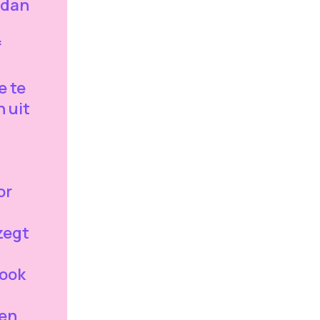
 dan
f
e te
n uit
or
zegt
 ook
en