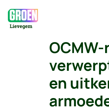
OCMW-r
verwerp
en uitk
armoed