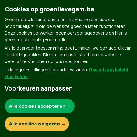
Cookies op groenlievegem.be
Groen gebruikt functionele en analytische cookies die
Groen.be
noodzakelijk zijn om de website goed te laten functioneren.
Deze cookies verwerken geen persoonsgegevens en hier is
geen toestemming voor nodig.
Contact
Privacybeleid
Als je daarvoor toestemming geeft, maken we ook gebruik van
marketingcookies. Die stellen ons in staat om de website
© Copyright Groen 2026 | Gemaakt met
NationBuilder
| Gebouwd door
Tectonica
beter af te stemmen op jouw voorkeuren.
Je kunt je instellingen hieronder wijzigen.
Ons privacybeleid
vind je hier
.
Voorkeuren aanpassen
Noodzakelijke cookies:
Alle cookies accepteren
Functionele en analytische cookies:
Alle cookies weigeren