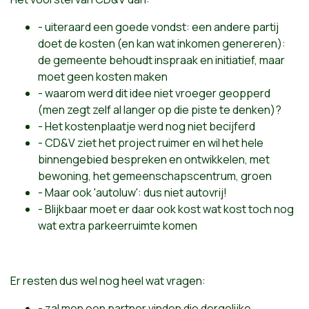
- uiteraard een goede vondst: een andere partij
doet de kosten (en kan wat inkomen genereren):
de gemeente behoudt inspraak en initiatief, maar
moet geen kosten maken
- waarom werd dit idee niet vroeger geopperd
(men zegt zelf al langer op die piste te denken)?
- Het kostenplaatje werd nog niet becijferd
- CD&V ziet het project ruimer en wil het hele
binnengebied bespreken en ontwikkelen, met
bewoning, het gemeenschapscentrum, groen
- Maar ook 'autoluw': dus niet autovrij!
- Blijkbaar moet er daar ook kost wat kost toch nog
wat extra parkeerruimte komen
Er resten dus wel nog heel wat vragen:
- zal men een partner vinden die dergelijke