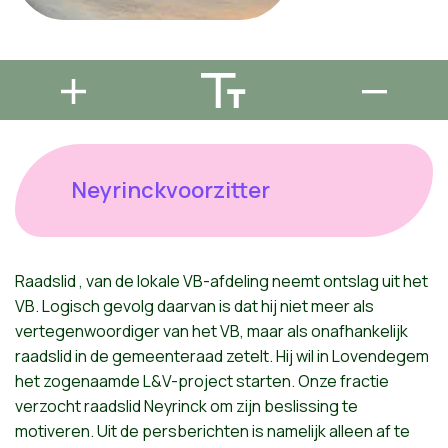
Neyrinckvoorzitter
Raadslid
,
van de
lokale
VB-afdeling
neemt
ontslag
uit
het
VB.
Logisch
gevolg
daarvan
is
dat
hij
niet
meer
als
vertegenwoordiger
van
het
VB,
maar
als
onafhankelijk
raadslid
in de
gemeenteraad
zetelt
.
Hij
wil
in
Lovendegem
het
zogenaamde
L&V-project
starten
.
Onze
fractie
verzocht
raadslid
Neyrinck
om
zijn
beslissing
te
motiveren
.
Uit
de
persberichten
is
namelijk
alleen
af
te