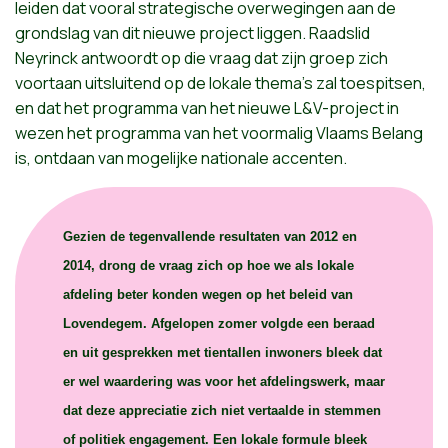
leiden
dat
vooral
strategische
overwegingen
aan
de
grondslag
van
dit
nieuwe
project
liggen
.
Raadslid
Neyrinck
antwoordt
op die
vraag
dat
zijn
groep
zich
voortaan
uitsluitend
op de
lokale
thema's
zal
toespitsen
,
en
dat
het
programma
van
het
nieuwe
L&V-project in
wezen
het
programma
van
het
voormalig
Vlaams
Belang
is,
ontdaan
van
mogelijke
nationale
accenten
.
Gezien de tegenvallende resultaten van 2012 en
2014, drong de vraag zich op hoe we als lokale
afdeling beter konden wegen op het beleid van
Lovendegem. Afgelopen zomer volgde een beraad
en uit gesprekken met tientallen inwoners bleek dat
er wel waardering was voor het afdelingswerk, maar
dat deze appreciatie zich niet vertaalde in stemmen
of politiek engagement. Een lokale formule bleek