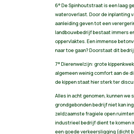
6° De Spinhoutstraat is een laag g
wateroverlast. Door de inplanting va
aanleiding geven tot een verergerin
landbouwbedrijf bestaat immers en
oppervlaktes. Een immense betonvla
naar toe gaan? Doorstaat dit bedri
7° Dierenwelzijn: grote kippenkwek
algemeen weinig comfort aan de die
de kippen staat hier sterk ter discu
Alles in acht genomen, kunnen we st
grondgebonden bedrijf niet kan ing
zeldzaamste fragiele open ruimten 
industrieel bedrijf dient te komen i
een goede verkeersligging (dicht 