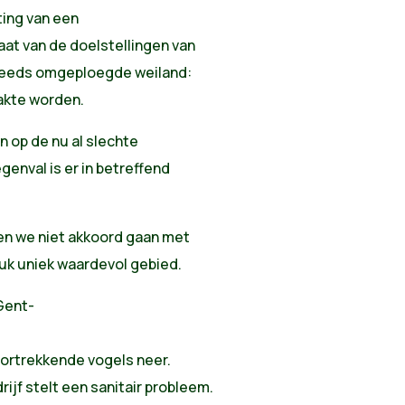
ting van een
aat van de doelstellingen van
reeds omgeploegde weiland:
akte worden.
n op de nu al slechte
genval is er in betreffend
nen we niet akkoord gaan met
 stuk uniek waardevol gebied.
 Gent-
doortrekkende vogels neer.
ijf stelt een sanitair probleem.