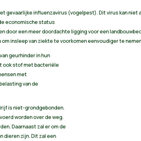
het gevaarlijke influenzavirus (vogelpest). Dit virus kan ni
 de economische status
komen door een meer doordachte ligging voor een landbouwbed
 om insleep van ziekte te voorkomen eenvoudiger te nemen 
 van geurhinder in hun
 ook stof met bacteriële
 mensen met
elasting van de
.
drijf is niet-grondgebonden.
voerd worden over de weg.
den. Daarnaast zal er om de
 dieren zijn. Dit zal een