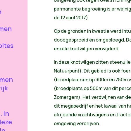
permanente begroeiing is er weinig
n
dd 12 april 2017).
rmen
Op de gronden in kwestie werd int
doodgesproeid en omgeploegd. Da
oltes
enkele knotwilgen verwijderd.
In deze knotwilgen zitten steenuil
Natuurpunt). Dit gebied is ook foe
rmen
(broedplaatsen op 300m en 750m van
ijk
(broedplaats op 500m van dit per
Zomergem). Het verdwijnen van de
dit megabedrijf en het lawaai van he
 In
afrijdende vrachtwagens en tractore
deze
omgeving verdrijven.
ie