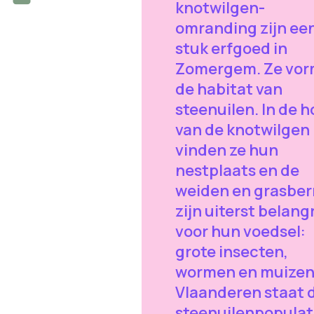
knotwilgen-
omranding zijn ee
stuk erfgoed in
Zomergem. Ze vo
de habitat van
steenuilen. In de h
van de knotwilgen
vinden ze hun
nestplaats en de
weiden en grasbe
zijn uiterst belangr
voor hun voedsel:
grote insecten,
wormen en muizen.
Vlaanderen staat 
steenuilenpopulat