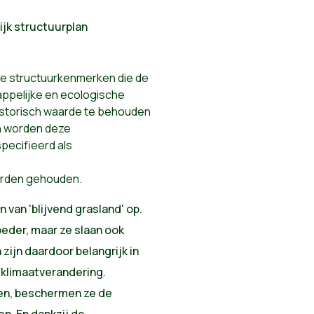
ijk structuurplan
ke structuurkenmerken die de
appelijke en ecologische
historisch waarde te behouden
en worden deze
ecifieerd als
worden gehouden.
 van 'blijvend grasland' op.
oeder, maar ze slaan ook
zijn daardoor belangrijk in
 klimaatverandering.
en, beschermen ze de
n. En dankzij de