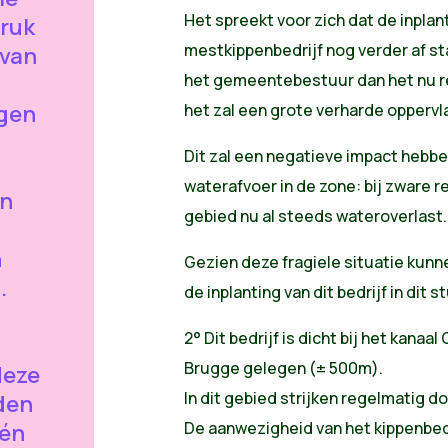
Het spreekt voor zich dat de inplan
druk
mestkippenbedrijf nog verder af st
 van
het gemeentebestuur dan het nu 
lgen
het zal een grote verharde oppervl
Dit zal een negatieve impact hebbe
waterafvoer in de zone: bij zware re
en
gebied nu al steeds wateroverlast.
n
Gezien deze fragiele situatie kun
.
de inplanting van dit bedrijf in dit
2° Dit bedrijf is dicht bij het kanaal
Brugge gelegen (± 500m).
deze
In dit gebied strijken regelmatig 
den
De aanwezigheid van het kippenbedr
één