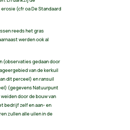
 erosie (cfr oa De Standaard
ussen reeds het gras
arnaast werden ook al
en (observaties gedaan door
rageergebied van de kerkuil
 dit perceel) en ransuil
ceel) (gegevens Natuurpunt
 weiden door de bouw van
t bedrijf zelf en aan- en
n zullen alle uilen in de