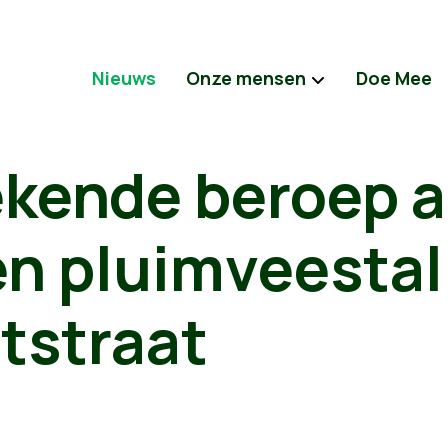
Nieuws
Onze mensen
Doe Mee
ekende beroep 
n pluimveestal 
tstraat