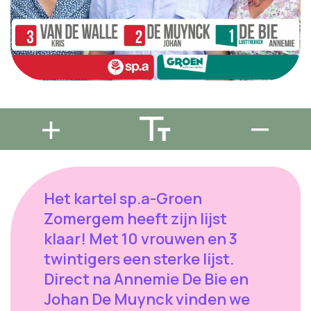
Het kartel sp.a-Groen
Zomergem heeft zijn lijst
klaar! Met 10 vrouwen en 3
twintigers een sterke lijst.
Direct na Annemie De Bie en
Johan De Muynck vinden we