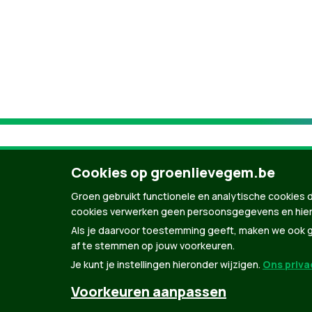
Cookies op groenlievegem.be
Groen gebruikt functionele en analytische cookies d
cookies verwerken geen persoonsgegevens en hier
Als je daarvoor toestemming geeft, maken we ook ge
af te stemmen op jouw voorkeuren.
Je kunt je instellingen hieronder wijzigen.
Ons privac
© Copyright Groen 2026 | Gemaakt met
Natio
Voorkeuren aanpassen