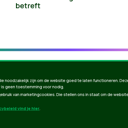
betreft
ie noodzakelijk zijn om de website goed te laten functioneren. Dez
 is geen toestemming voor nodig.
bruik van marketingcookies. Die stellen ons in staat om de websit
ybeleid vind je hier
.
nBuilder
| Gebouwd door
Tectonica