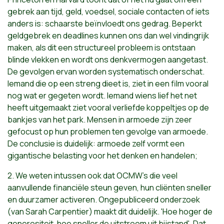
gebrek aan tijd, geld, voedsel, sociale contacten of iets
anders is: schaarste beïnvloedt ons gedrag. Beperkt
geldgebrek en deadlines kunnen ons dan wel vindingrijk
maken, als dit een structureel probleem is ontstaan
blinde vlekken en wordt ons denkvermogen aangetast.
De gevolgen ervan worden systematisch onderschat.
Iemand die op een streng dieet is, ziet in een film vooral
nog wat er gegeten wordt. Iemand wiens lief het net
heeft uitgemaakt ziet vooral verliefde koppeltjes op de
bankjes van het park. Mensen in armoede zijn zeer
gefocust op hun problemen ten gevolge van armoede.
De conclusie is duidelijk: armoede zelf vormt een
gigantische belasting voor het denken en handelen;
2. We weten intussen ook dat OCMW's die veel
aanvullende financiële steun geven, hun cliënten sneller
en duurzamer activeren. Ongepubliceerd onderzoek
(van Sarah Carpentier) maakt dit duidelijk. 'Hoe hoger de
generositeit, hoe sneller de uitstroom uit bijstand'. Dat