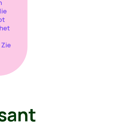
n
die
bt
 het
 Zie
sant