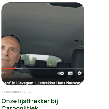
08 september 2024
Onze lijsttrekker bij
Carpoolitiek