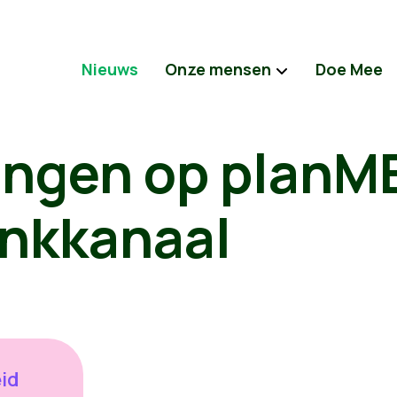
Nieuws
Onze mensen
Doe Mee
ngen op planM
nkkanaal
id