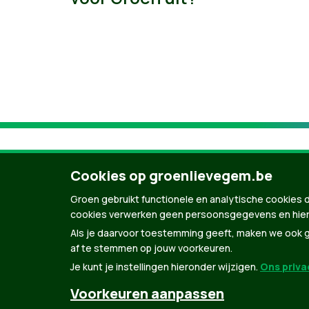
Cookies op groenlievegem.be
Groen gebruikt functionele en analytische cookies d
cookies verwerken geen persoonsgegevens en hier
Als je daarvoor toestemming geeft, maken we ook ge
af te stemmen op jouw voorkeuren.
Je kunt je instellingen hieronder wijzigen.
Ons privac
© Copyright Groen 2026 | Gemaakt met
Natio
Voorkeuren aanpassen