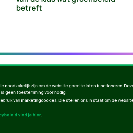
betreft
ie noodzakelijk zijn om de website goed te laten functioneren. Dez
 is geen toestemming voor nodig.
bruik van marketingcookies. Die stellen ons in staat om de websit
ybeleid vind je hier
.
nBuilder
| Gebouwd door
Tectonica