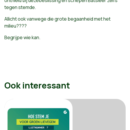
onthield bij dezebeslissing en schepen Batsleer zelfs
tegen stemde.
Allicht ook vanwege die grote begaanheid met het
milieu????
Begrijpe wie kan.
Ook interessant