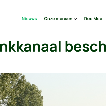
Nieuws
Onze mensen
Doe Mee
nkkanaal besc