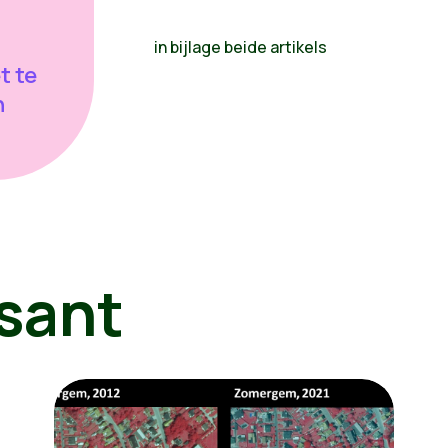
in bijlage beide artikels
t te
n
sant