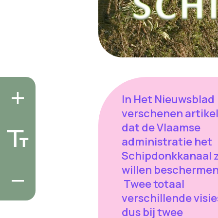
In Het Nieuwsblad
verschenen artike
dat de Vlaamse
administratie het
Schipdonkkanaal 
willen beschermen
Twee totaal
verschillende visie
dus bij twee