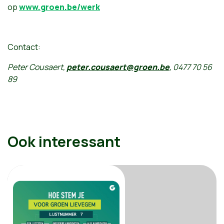
op
www.groen.be/werk
Contact:
Peter Cousaert,
peter.cousaert@groen.be
, 0477 70 56
89
Ook interessant