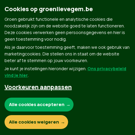
Groen.be
Cookies op groenlievegem.be
Groen gebruikt functionele en analytische cookies die
Contact
noodzakelijk zijn om de website goed te laten functioneren.
Privacybeleid
Deze cookies verwerken geen persoonsgegevens en hier is
geen toestemming voor nodig.
© Copyright Groen 2026 | Gemaakt met
NationBuilder
| Gebouwd door
Tectonica
Als je daarvoor toestemming geeft, maken we ook gebruik van
marketingcookies. Die stellen ons in staat om de website
beter af te stemmen op jouw voorkeuren.
Je kunt je instellingen hieronder wijzigen.
Ons privacybeleid
vind je hier
.
Voorkeuren aanpassen
Noodzakelijke cookies:
Alle cookies accepteren
Functionele en analytische cookies:
Alle cookies weigeren